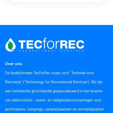
Over ons
De bedrijfsnaam TecforRec staat voor ‘Techniek voor
Recreatie’ (‘Technology for Recreational Services’). Wij zijn
een technische groothandel gespecialiseerd in het leveren
van elektriciteits-, water- en veiligheidsvoorzieningen voor
jachthavens, campings, camperplaatsen en recreatieparken.