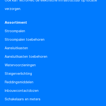
Ook kan TecforRec de elektrische infrastructuur op locatie
verzorgen.
Assortiment
Stroompalen
Stroompalen toebehoren
Aansluitkasten
Aansluitkasten toebehoren
Watervoorzieningen
Steigerverlichting
Reddingsmiddelen
Inbouwcontactdozen
Schakelaars en meters