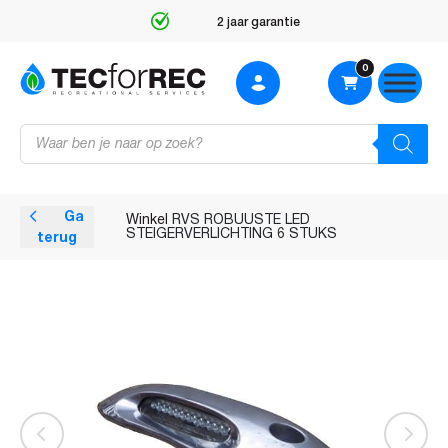
2 jaar garantie
0
Producten
zoeken
Ga
Winkel
RVS ROBUUSTE LED
STEIGERVERLICHTING 6 STUKS
terug