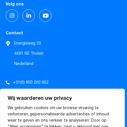
Volg ons
Contact
Energieweg 29
4691 SE Tholen
Nederland
+31(0) 850 200 902
info@tecforrec.com
Wij waarderen uw privacy
sales@tecforrec.com
We gebruiken cookies om uw browse-ervaring te
verbeteren, gepersonaliseerde advertenties of inhoud
weer te geven en ons verkeer te analyseren. Door op
Algemene voorwaarden
"Alles accepteren" te klikken, gaat u akkoord met ons