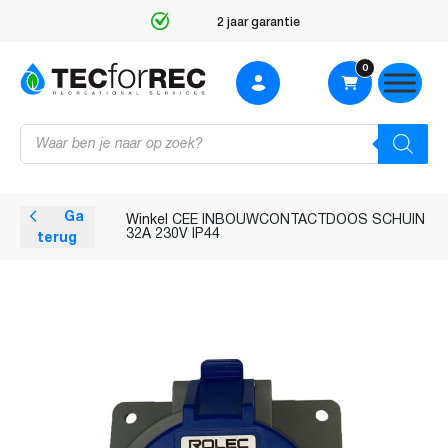
2 jaar garantie
0
Producten
zoeken
Ga
Winkel
CEE INBOUWCONTACTDOOS SCHUIN
32A 230V IP44
terug