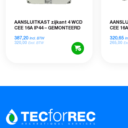
AANSLUITKAST zijkant 4 WCD
AANSLU
CEE 16A IP44 – GEMONTEERD
CEE 16A 
387,20
320,65
Incl. BTW
I
320,00
265,00
Excl. BTW
Ex