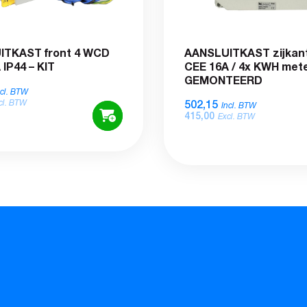
ITKAST front 4 WCD
AANSLUITKAST zijkan
IP44 – KIT
CEE 16A / 4x KWH mete
GEMONTEERD
ncl. BTW
502,15
cl. BTW
Incl. BTW
415,00
Excl. BTW