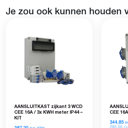
Je zou ook kunnen houden 
AANSLUITKAST zijkant 3 WCD
AANSLUI
CEE 16A / 3x KWH meter IP44 –
CEE 16
KIT
344,85
I
285,00
387,20
Ex