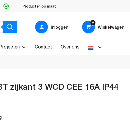
Producten op maat
0
Inloggen
Winkelwagen
Projecten
Contact
Over ons
 zijkant 3 WCD CEE 16A IP44
g