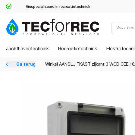
Gespecialiseerd in recreatietechniek
Producten
zoeken
Jachthaventechniek
Recreatietechniek
Elektrotechn
Ga terug
Winkel
AANSLUITKAST zijkant 3 WCD CEE 16A