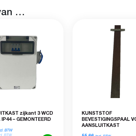
van …
TKAST zijkant 3 WCD
KUNSTSTOF
A IP44 – GEMONTEERD
BEVESTIGINGSPAAL 
AANSLUITKAST
ncl. BTW
55,66
cl. BTW