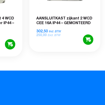
t 4 WCD
AANSLUITKAST zijkant 2 WCD
r IP44 –
CEE 16A IP44 – GEMONTEERD
302,50
Incl. BTW
250,00
Excl. BTW