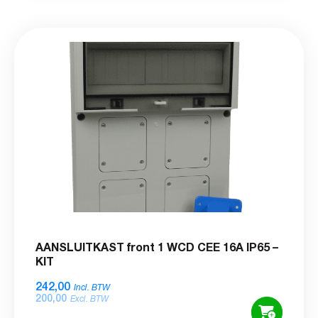
AANSLUITKAST front 1 WCD CEE 16A IP65 –
KIT
242,00
Incl. BTW
200,00
Excl. BTW