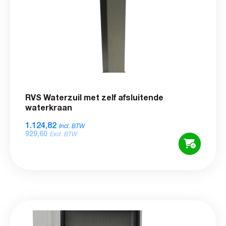
RVS Waterzuil met zelf afsluitende
waterkraan
1.124,82
Incl. BTW
929,60
Excl. BTW