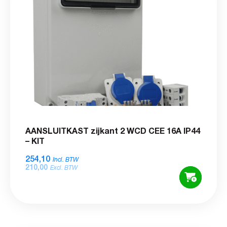
AANSLUITKAST zijkant 2 WCD CEE 16A IP44
– KIT
254,10
Incl. BTW
210,00
Excl. BTW