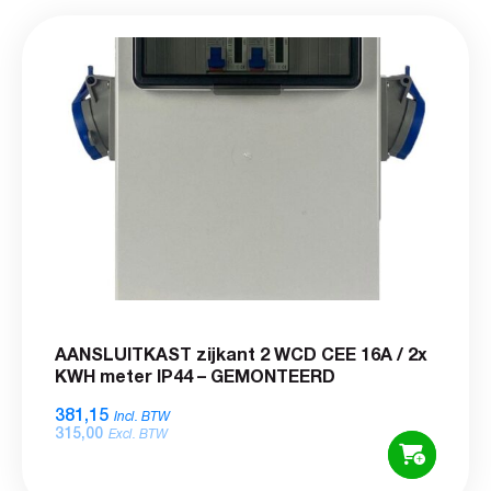
AANSLUITKAST zijkant 2 WCD CEE 16A / 2x
KWH meter IP44 – GEMONTEERD
381,15
Incl. BTW
315,00
Excl. BTW