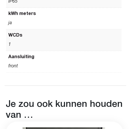
IP65
kWh meters
ja
WCDs
1
Aansluiting
front
Je zou ook kunnen houden
van …