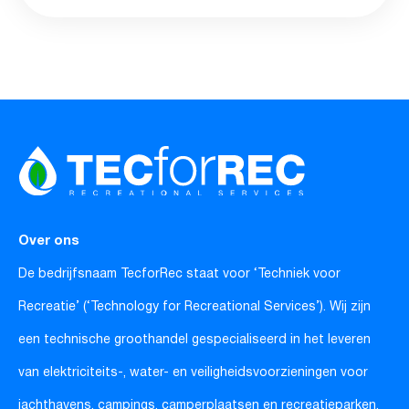
Over ons
De bedrijfsnaam TecforRec staat voor ‘Techniek voor
Recreatie’ (‘Technology for Recreational Services’). Wij zijn
een technische groothandel gespecialiseerd in het leveren
van elektriciteits-, water- en veiligheidsvoorzieningen voor
jachthavens, campings, camperplaatsen en recreatieparken.