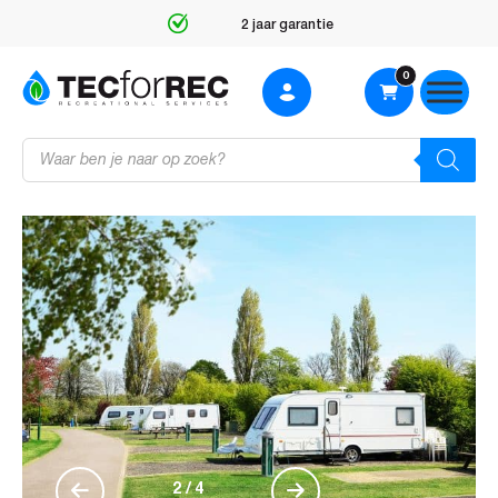
Gespecialiseerd in recreatietechniek
0
Producten
zoeken
2
/
4