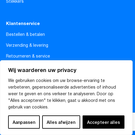
Stekkers
Klantenservice
Bestellen & betalen
Verzending & levering
Retourneren & service
Privacyverklaring
Wij waarderen uw privacy
Algemene voorwaarden
We gebruiken cookies om uw browse-ervaring te
verbeteren, gepersonaliseerde advertenties of inhoud
Over ons
weer te geven en ons verkeer te analyseren. Door op
Mijn account
"Alles accepteren" te klikken, gaat u akkoord met ons
gebruik van cookies.
Openingstijden klantenservice
Aanpassen
Alles afwijzen
Accepteer alles
Maandag
08:00 - 16:30