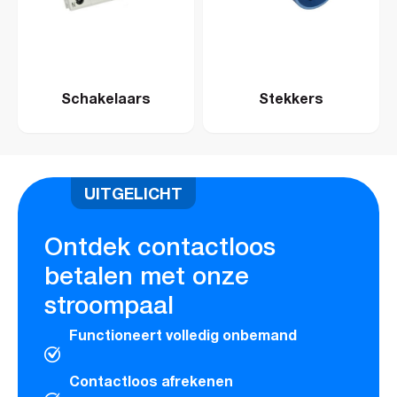
Schakelaars
Stekkers
UITGELICHT
Ontdek contactloos
betalen met onze
stroompaal
Functioneert volledig onbemand
Contactloos afrekenen