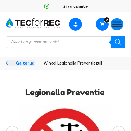
2 jaar garantie
0
Producten
zoeken
Ga terug
Winkel
Legionella Preventiezuil