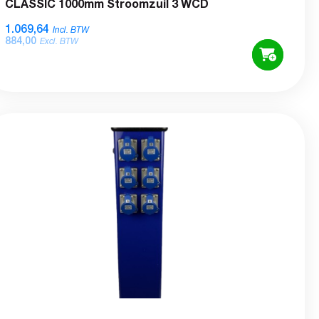
CLASSIC 1000mm Stroomzuil 3 WCD
1.069,64
Incl. BTW
884,00
Excl. BTW