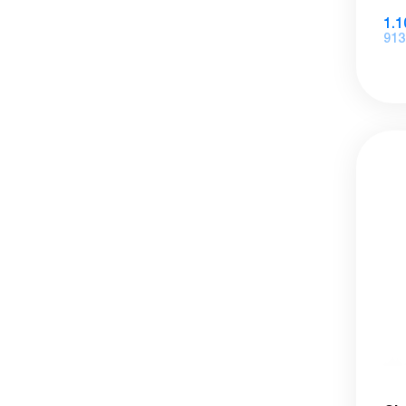
1.1
913