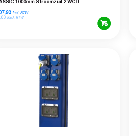
ASSIC 1000mm Stroomzuil 2 WCD
07,93
Incl. BTW
,00
Excl. BTW