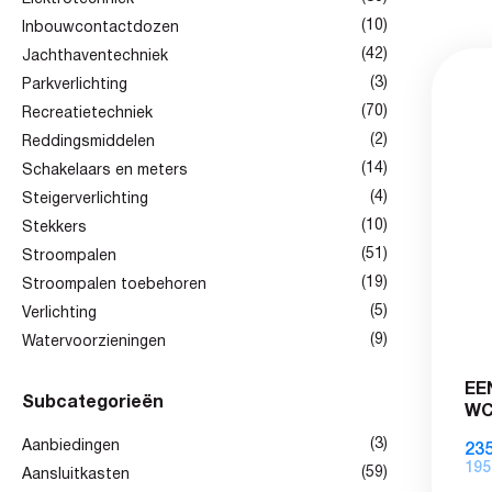
(10)
Inbouwcontactdozen
(42)
Jachthaventechniek
(3)
Parkverlichting
(70)
Recreatietechniek
(2)
Reddingsmiddelen
(14)
Schakelaars en meters
(4)
Steigerverlichting
(10)
Stekkers
(51)
Stroompalen
(19)
Stroompalen toebehoren
(5)
Verlichting
(9)
Watervoorzieningen
EE
Subcategorieën
W
(3)
Aanbiedingen
235
195
(59)
Aansluitkasten