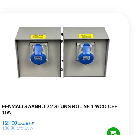
EENMALIG AANBOD 2 STUKS ROLINE 1 WCD CEE
16A
121,00
Incl. BTW
100,00
Excl. BTW