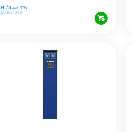
04,73
Incl. BTW
,00
Excl. BTW