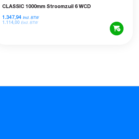
CLASSIC 1000mm Stroomzuil 6 WCD
1.347,94
Incl. BTW
1.114,00
Excl. BTW