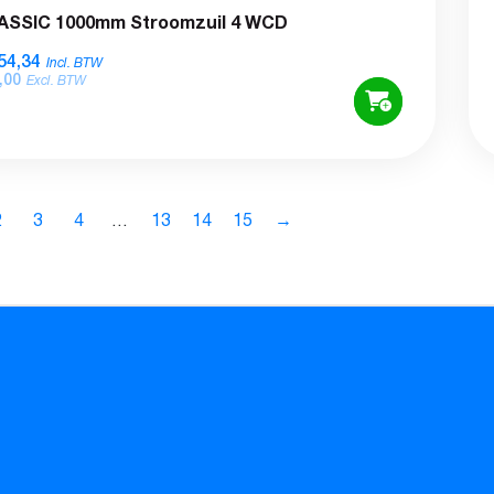
ASSIC 1000mm Stroomzuil 4 WCD
54,34
Incl. BTW
,00
Excl. BTW
2
3
4
…
13
14
15
→