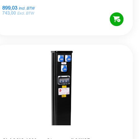
899,03
Incl. BTW
743,00
Excl. BTW