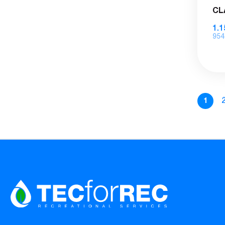
CL
1.1
954
1