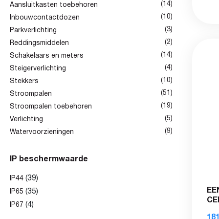
(14)
Aansluitkasten toebehoren
(10)
Inbouwcontactdozen
(3)
Parkverlichting
(2)
Reddingsmiddelen
(14)
Schakelaars en meters
(4)
Steigerverlichting
(10)
Stekkers
(51)
Stroompalen
(19)
Stroompalen toebehoren
(5)
Verlichting
(9)
Watervoorzieningen
IP beschermwaarde
(39)
IP44
EE
(35)
IP65
CE
(4)
IP67
181