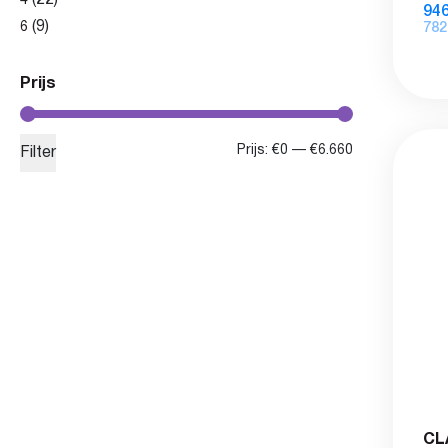
4
946
(9)
6
782
Prijs
Min.
Max.
Prijs:
€0
—
€6.660
Filter
prijs
prijs
CL