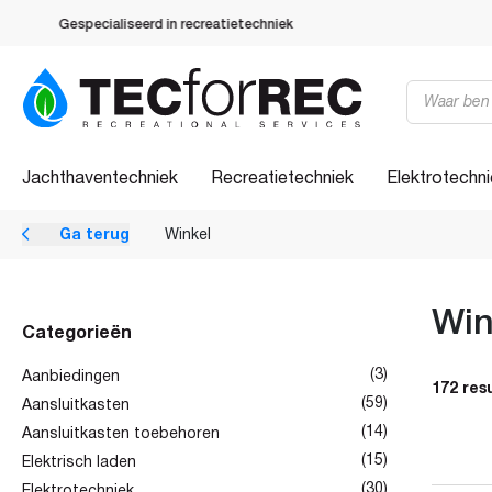
Gespecialiseerd in recreatietechniek
Producten
zoeken
Jachthaventechniek
Recreatietechniek
Elektrotechn
Ga terug
Winkel
Win
Categorieën
(3)
Aanbiedingen
172 res
(59)
Aansluitkasten
(14)
Aansluitkasten toebehoren
(15)
Elektrisch laden
(30)
Elektrotechniek