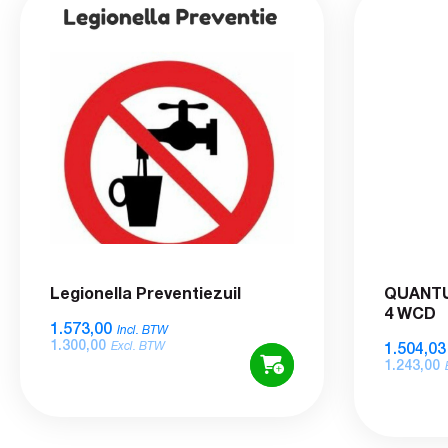
Legionella Preventiezuil
QUANTU
4 WCD
1.573,00
Incl. BTW
1.300,00
1.504,03
Excl. BTW
1.243,00