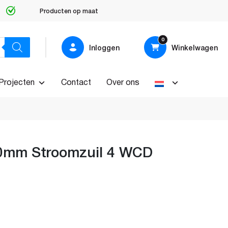
Producten op maat
0
Inloggen
Winkelwagen
Projecten
Contact
Over ons
0mm Stroomzuil 4 WCD