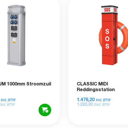
M 1000mm Stroomzuil
CLASSIC MIDI
Reddingsstation
1.476,20
Incl. BTW
Incl. BTW
1.220,00
Excl. BTW
Excl. BTW