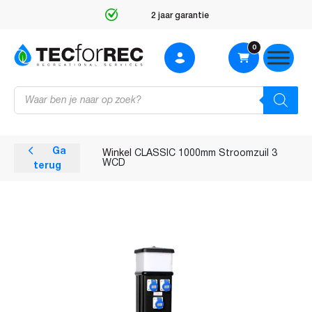
2 jaar garantie
0
Producten
zoeken
Ga
Winkel
CLASSIC 1000mm Stroomzuil 3
WCD
terug