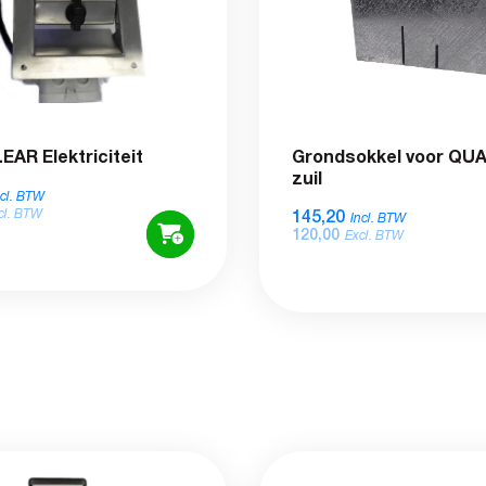
AR Elektriciteit
Grondsokkel voor Q
zuil
ncl. BTW
145,20
cl. BTW
Incl. BTW
120,00
Excl. BTW