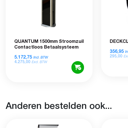
QUANTUM 1500mm Stroomzuil
DECKCLE
Contactloos Betaalsysteem
356,95
I
295,00
5.172,75
Ex
Incl. BTW
4.275,00
Excl. BTW
Anderen bestelden ook...