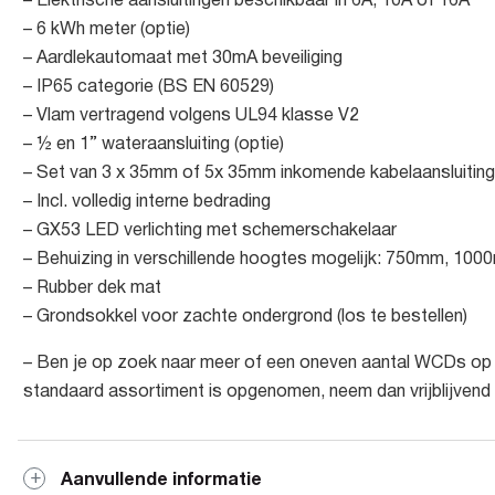
– Elektrische aansluitingen beschikbaar in 6A, 10A of 16A
– 6 kWh meter (optie)
– Aardlekautomaat met 30mA beveiliging
– IP65 categorie (BS EN 60529)
– Vlam vertragend volgens UL94 klasse V2
– ½ en 1” wateraansluiting (optie)
– Set van 3 x 35mm of 5x 35mm inkomende kabelaansluitin
– Incl. volledig interne bedrading
– GX53 LED verlichting met schemerschakelaar
– Behuizing in verschillende hoogtes mogelijk: 750mm, 
– Rubber dek mat
– Grondsokkel voor zachte ondergrond (los te bestellen)
– Ben je op zoek naar meer of een oneven aantal WCDs op 
standaard assortiment is opgenomen, neem dan vrijblijvend
Aanvullende informatie