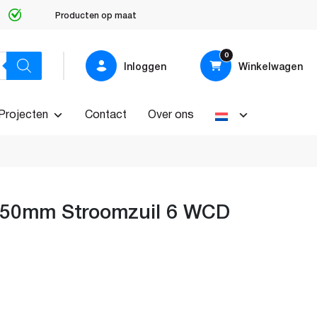
Producten op maat
0
Inloggen
Winkelwagen
Projecten
Contact
Over ons
0mm Stroomzuil 6 WCD