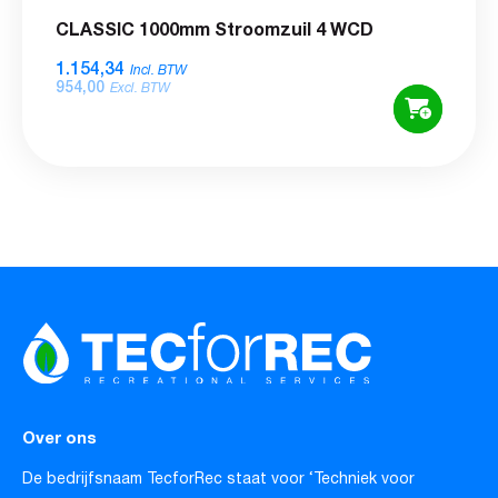
CLASSIC 1000mm Stroomzuil 4 WCD
1.154,34
Incl. BTW
954,00
Excl. BTW
Over ons
De bedrijfsnaam TecforRec staat voor ‘Techniek voor