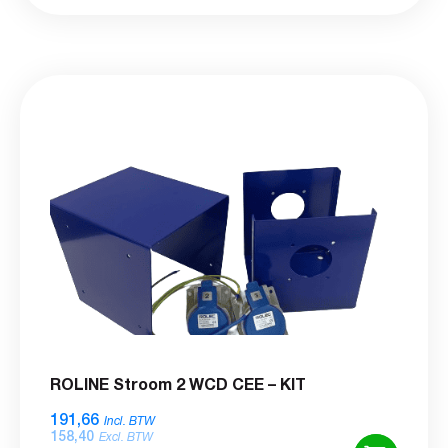
ROLINE Stroom 2 WCD CEE – KIT
191,66
Incl. BTW
158,40
Excl. BTW