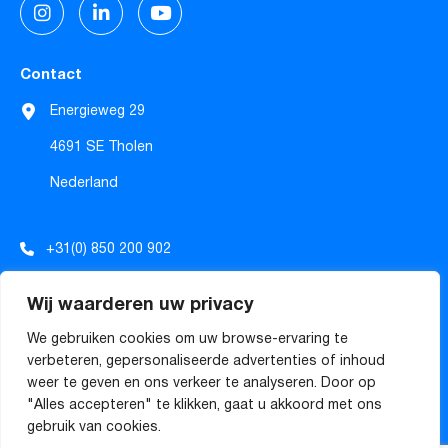
Contact
Energieweg 29
4691 SE Tholen
Nederland
+31(0) 850 200 902
info@tecforrec.com
Wij waarderen uw privacy
sales@tecforrec.com
We gebruiken cookies om uw browse-ervaring te
verbeteren, gepersonaliseerde advertenties of inhoud
weer te geven en ons verkeer te analyseren. Door op
Algemene voorwaarden
"Alles accepteren" te klikken, gaat u akkoord met ons
gebruik van cookies.
© Copyright
2026
TECforREC
Powered by iClicks