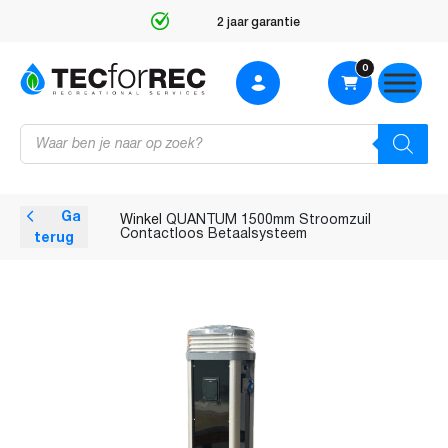
2 jaar garantie
0
Producten
zoeken
Ga
Winkel
QUANTUM 1500mm Stroomzuil
Contactloos Betaalsysteem
terug