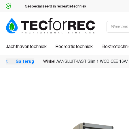
Gespecialiseerd in recreatietechniek
Producten
zoeken
Jachthaventechniek
Recreatietechniek
Elektrotechn
Ga terug
Winkel
AANSLUITKAST Slim 1 WCD CEE 16A/