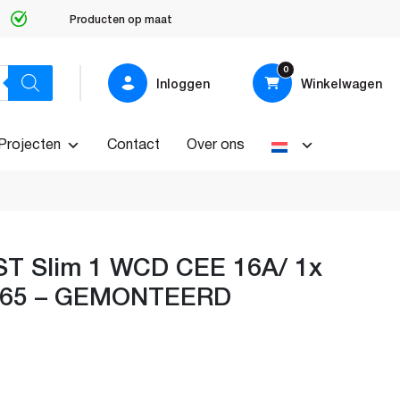
Producten op maat
0
Inloggen
Winkelwagen
Projecten
Contact
Over ons
T Slim 1 WCD CEE 16A/ 1x
P65 – GEMONTEERD