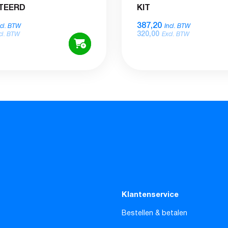
TEERD
KIT
387,20
ncl. BTW
Incl. BTW
320,00
cl. BTW
Excl. BTW
Klantenservice
Bestellen & betalen