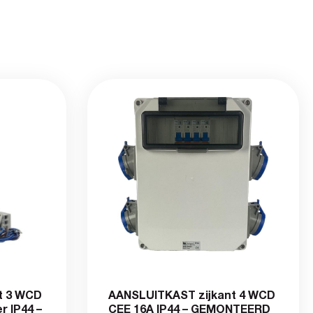
t 3 WCD
AANSLUITKAST zijkant 4 WCD
r IP44 –
CEE 16A IP44 – GEMONTEERD