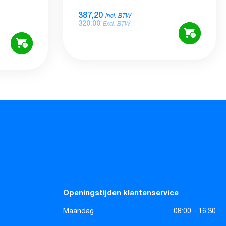
387,20
Incl. BTW
320,00
Excl. BTW
Openingstijden klantenservice
Maandag
08:00 - 16:30