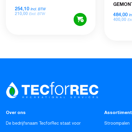
GEMON
254,10
Incl. BTW
210,00
484,00
Excl. BTW
I
400,00
Ex
Over ons
Assortiment
De bedrijfsnaam TecforRec staat voor
Stroompalen