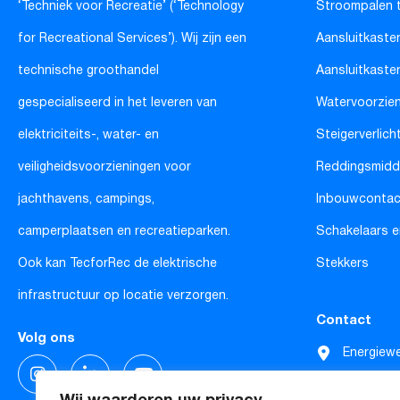
‘Techniek voor Recreatie’ (‘Technology
Stroompalen 
for Recreational Services’). Wij zijn een
Aansluitkaste
technische groothandel
Aansluitkaste
gespecialiseerd in het leveren van
Watervoorzie
elektriciteits-, water- en
Steigerverlich
veiligheidsvoorzieningen voor
Reddingsmidd
jachthavens, campings,
Inbouwconta
camperplaatsen en recreatieparken.
Schakelaars e
Ook kan TecforRec de elektrische
Stekkers
infrastructuur op locatie verzorgen.
Contact
Volg ons
Energiew
4691 SE 