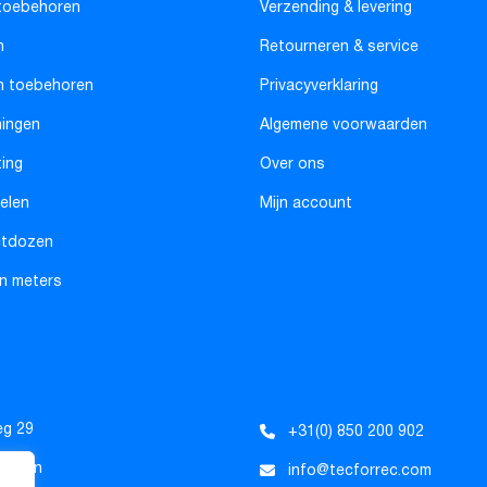
toebehoren
Verzending & levering
n
Retourneren & service
n toebehoren
Privacyverklaring
ningen
Algemene voorwaarden
ting
Over ons
elen
Mijn account
ctdozen
n meters
eg 29
+31(0) 850 200 902
Tholen
info@tecforrec.com