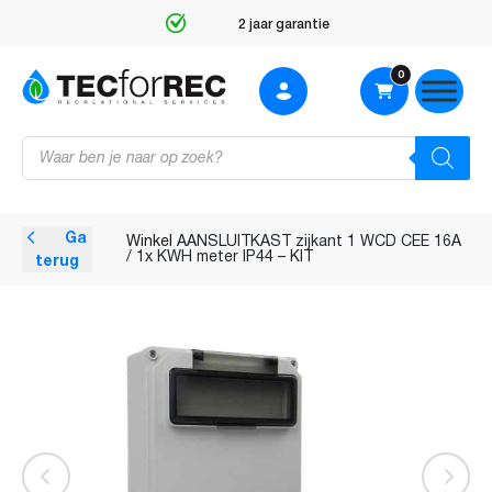
2 jaar garantie
0
Producten
zoeken
Ga
Winkel
AANSLUITKAST zijkant 1 WCD CEE 16A
/ 1x KWH meter IP44 – KIT
terug