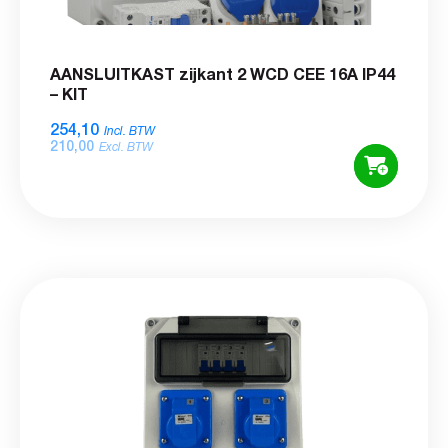
AANSLUITKAST zijkant 2 WCD CEE 16A IP44
– KIT
254,10
Incl. BTW
210,00
Excl. BTW