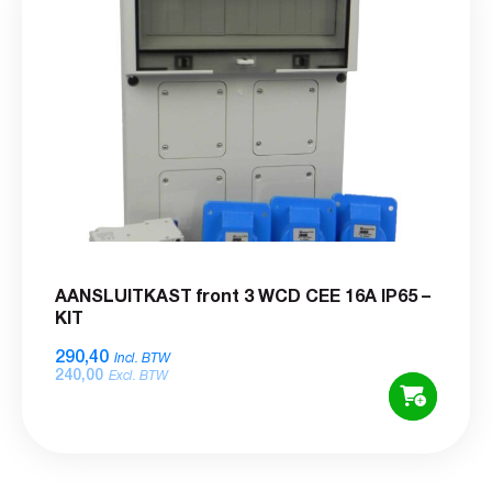
AANSLUITKAST front 3 WCD CEE 16A IP65 –
KIT
290,40
Incl. BTW
240,00
Excl. BTW