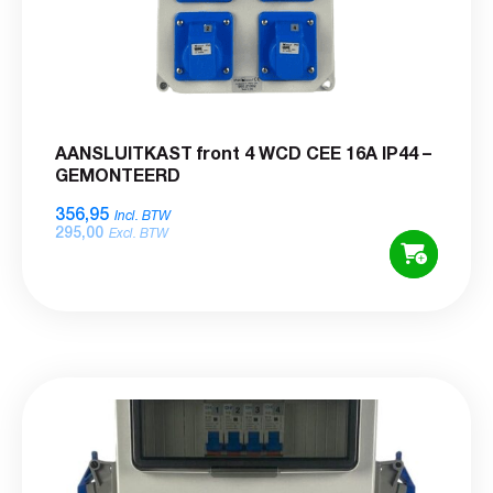
AANSLUITKAST front 4 WCD CEE 16A IP44 –
GEMONTEERD
356,95
Incl. BTW
295,00
Excl. BTW