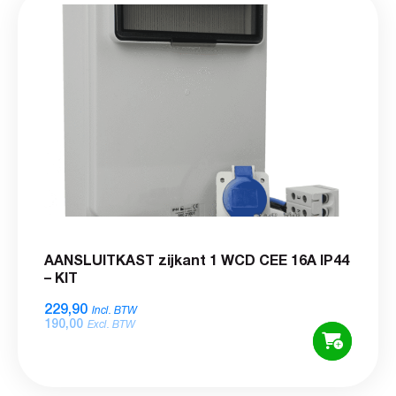
AANSLUITKAST zijkant 1 WCD CEE 16A IP44
– KIT
229,90
Incl. BTW
190,00
Excl. BTW