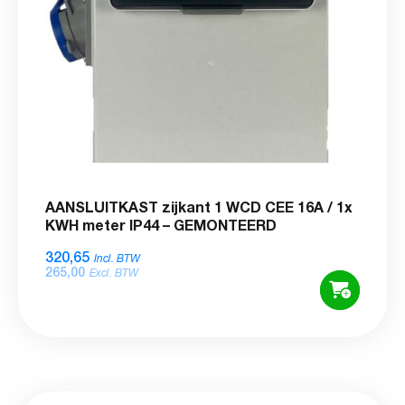
AANSLUITKAST zijkant 1 WCD CEE 16A / 1x
KWH meter IP44 – GEMONTEERD
320,65
Incl. BTW
265,00
Excl. BTW