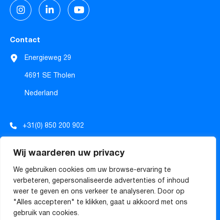
Contact
Energieweg 29
4691 SE Tholen
Nederland
+31(0) 850 200 902
info@tecforrec.com
Wij waarderen uw privacy
sales@tecforrec.com
We gebruiken cookies om uw browse-ervaring te
verbeteren, gepersonaliseerde advertenties of inhoud
weer te geven en ons verkeer te analyseren. Door op
Algemene voorwaarden
"Alles accepteren" te klikken, gaat u akkoord met ons
gebruik van cookies.
© Copyright
2026
TECforREC
Powered by iClicks