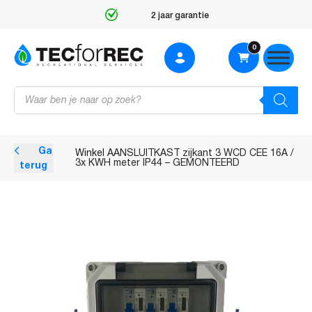
2 jaar garantie
0
Producten
zoeken
Ga
Winkel
AANSLUITKAST zijkant 3 WCD CEE 16A /
3x KWH meter IP44 – GEMONTEERD
terug