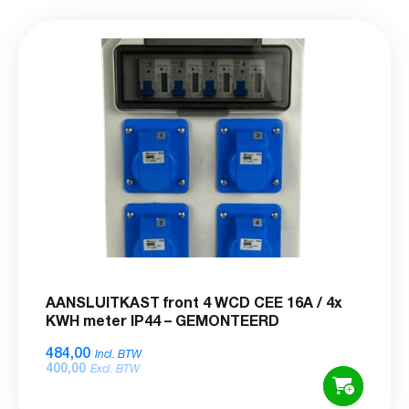
AANSLUITKAST front 4 WCD CEE 16A / 4x
KWH meter IP44 – GEMONTEERD
484,00
Incl. BTW
400,00
Excl. BTW