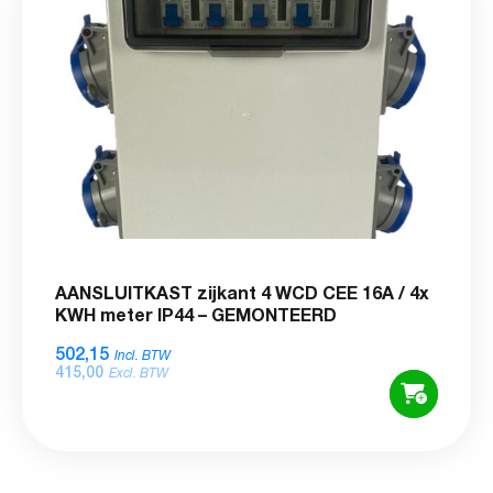
AANSLUITKAST zijkant 4 WCD CEE 16A / 4x
KWH meter IP44 – GEMONTEERD
502,15
Incl. BTW
415,00
Excl. BTW