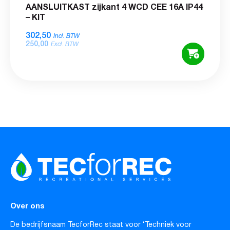
AANSLUITKAST zijkant 4 WCD CEE 16A IP44
– KIT
302,50
Incl. BTW
250,00
Excl. BTW
Over ons
De bedrijfsnaam TecforRec staat voor ‘Techniek voor