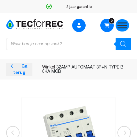
2 jaar garantie
0
Producten
zoeken
Ga
Winkel
32AMP AUTOMAAT 3P+N TYPE B
6KA MCB
terug