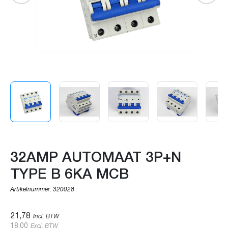
32AMP AUTOMAAT 3P+N
TYPE B 6KA MCB
Artikelnummer:
320028
21,78
Incl. BTW
18,00
Excl. BTW