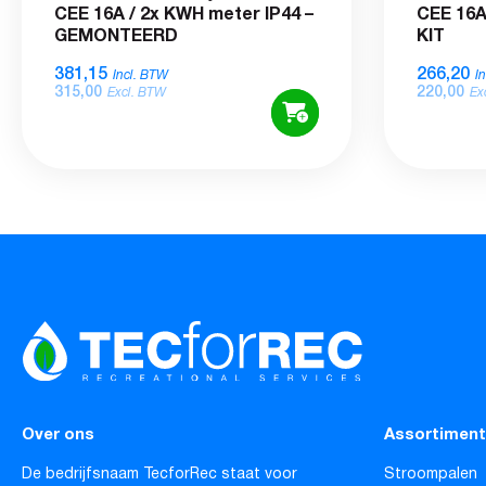
CEE 16A / 2x KWH meter IP44 –
CEE 16A
GEMONTEERD
KIT
381,15
266,20
Incl. BTW
I
315,00
220,00
Excl. BTW
Ex
Over ons
Assortiment
De bedrijfsnaam TecforRec staat voor
Stroompalen