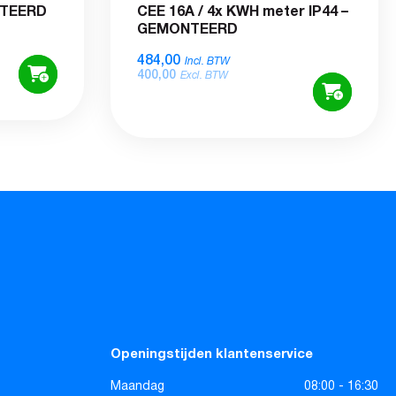
NTEERD
CEE 16A / 4x KWH meter IP44 –
GEMONTEERD
484,00
Incl. BTW
400,00
Excl. BTW
Openingstijden klantenservice
Maandag
08:00 - 16:30