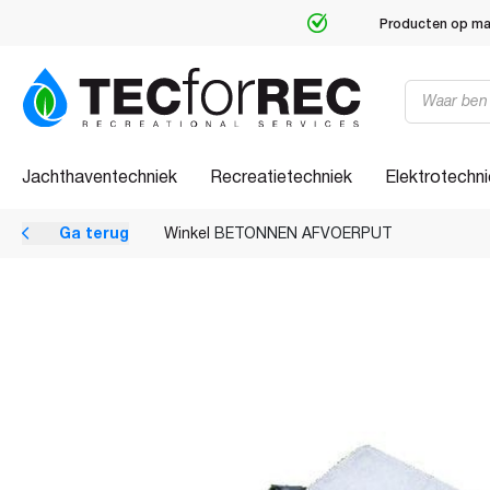
Gespecialiseerd in recreatietechniek
Producten
zoeken
Jachthaventechniek
Recreatietechniek
Elektrotechn
Ga terug
Winkel
BETONNEN AFVOERPUT