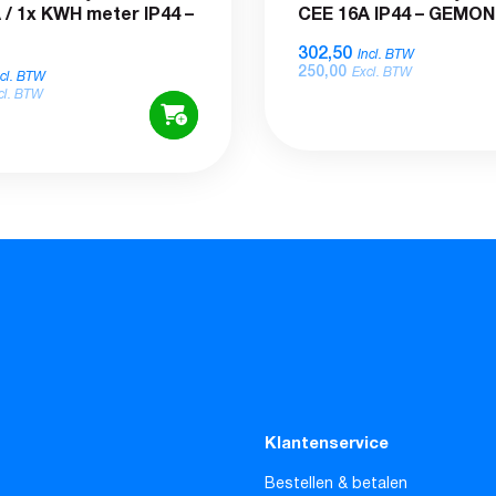
 / 1x KWH meter IP44 –
CEE 16A IP44 – GEMO
302,50
Incl. BTW
250,00
Excl. BTW
ncl. BTW
cl. BTW
Klantenservice
Bestellen & betalen