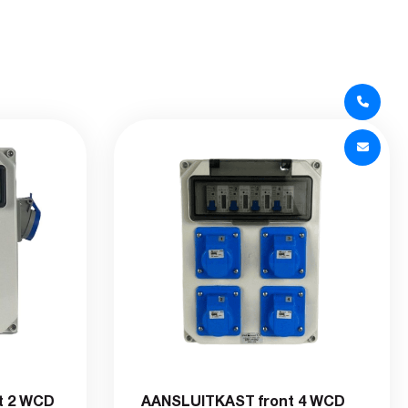
t 2 WCD
AANSLUITKAST front 4 WCD