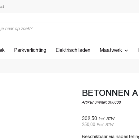
iek
Parkverlichting
Elektrisch laden
Maatwerk
BETONNEN A
Artikelnummer:
300008
302,50
Incl. BTW
250,00
Excl. BTW
Beschikbaar via nabestellin