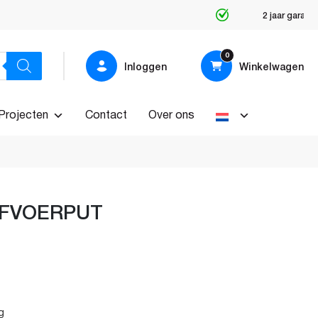
Producten op maat
0
Inloggen
Winkelwagen
Projecten
Contact
Over ons
FVOERPUT
g