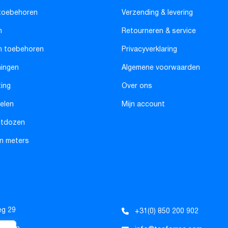
toebehoren
Verzending & levering
n
Retourneren & service
n toebehoren
Privacyverklaring
ningen
Algemene voorwaarden
ting
Over ons
elen
Mijn account
ctdozen
n meters
eg 29
+31(0) 850 200 902