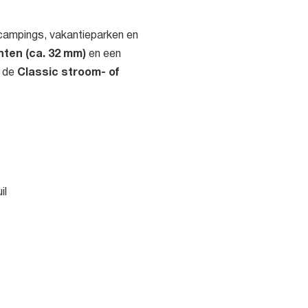
campings, vakantieparken en
ten (ca. 32 mm)
en een
Classic stroom- of
t de
il