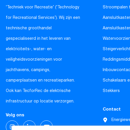
‘Techniek voor Recreatie’ (‘Technology
Stroompalen 
for Recreational Services’). Wij zijn een
Aansluitkaste
technische groothandel
Aansluitkaste
gespecialiseerd in het leveren van
Watervoorzie
elektriciteits-, water- en
Steigerverlich
veiligheidsvoorzieningen voor
Reddingsmidd
jachthavens, campings,
Inbouwconta
camperplaatsen en recreatieparken.
Schakelaars e
Ook kan TecforRec de elektrische
Stekkers
infrastructuur op locatie verzorgen.
Contact
Volg ons
Energiew