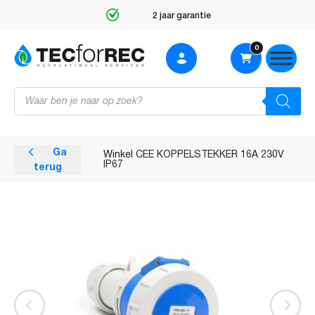
2 jaar garantie
0
Producten
zoeken
Ga
Winkel
CEE KOPPELSTEKKER 16A 230V
IP67
terug