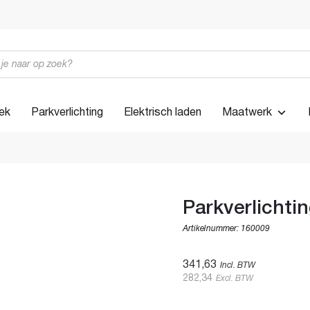
iek
Parkverlichting
Elektrisch laden
Maatwerk
Parkverlicht
Artikelnummer:
160009
341,63
Incl. BTW
282,34
Excl. BTW