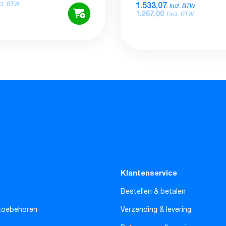
1.533,07
cl. BTW
Incl. BTW
1.267,00
Excl. BTW
Klantenservice
Bestellen & betalen
toebehoren
Verzending & levering