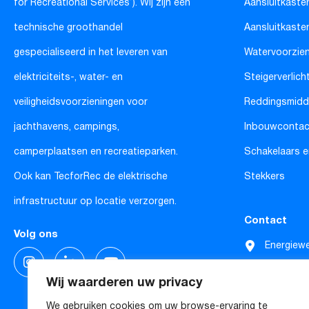
for Recreational Services’). Wij zijn een
Aansluitkaste
technische groothandel
Aansluitkaste
gespecialiseerd in het leveren van
Watervoorzie
elektriciteits-, water- en
Steigerverlich
veiligheidsvoorzieningen voor
Reddingsmidd
jachthavens, campings,
Inbouwconta
camperplaatsen en recreatieparken.
Schakelaars e
Ook kan TecforRec de elektrische
Stekkers
infrastructuur op locatie verzorgen.
Contact
Volg ons
Energiew
4691 SE 
Wij waarderen uw privacy
Nederlan
We gebruiken cookies om uw browse-ervaring te