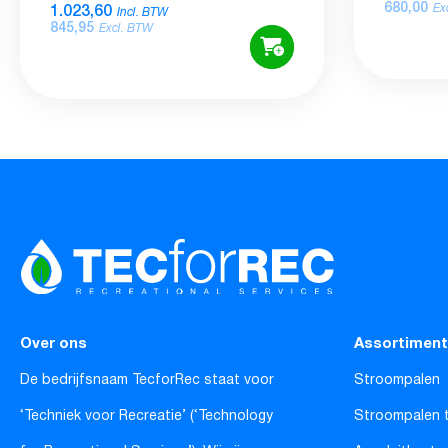
680,00
1.023,60
Ex
Incl. BTW
845,95
Excl. BTW
Over ons
Assortiment
De bedrijfsnaam TecforRec staat voor
Stroompalen
‘Techniek voor Recreatie’ (‘Technology
Stroompalen 