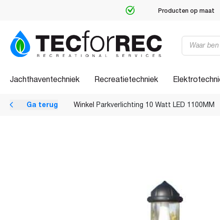
Gespecialiseerd in recreatietechniek
Producten
zoeken
Jachthaventechniek
Recreatietechniek
Elektrotechn
Ga terug
Winkel
Parkverlichting 10 Watt LED 1100MM