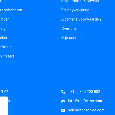
n
Retourneren & service
n toebehoren
Privacyverklaring
ningen
Algemene voorwaarden
ting
Over ons
elen
Mijn account
ctdozen
n meters
eg 29
+31(0) 850 200 902
Tholen
info@tecforrec.com
d
sales@tecforrec.com