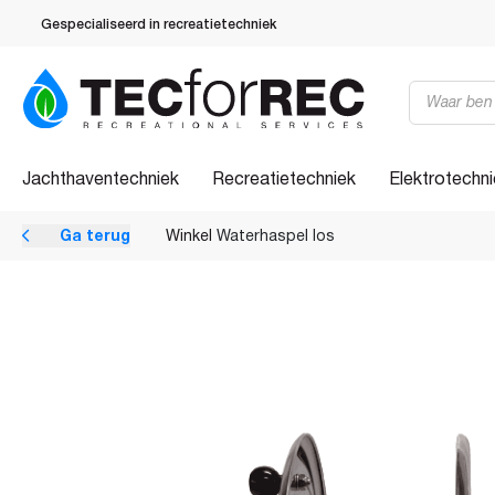
Gespecialiseerd in recreatietechniek
Producten
zoeken
Jachthaventechniek
Recreatietechniek
Elektrotechn
Ga terug
Winkel
Waterhaspel los