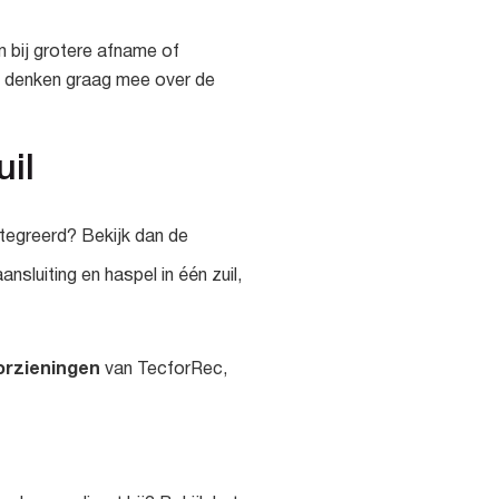
 bij grotere afname of
we denken graag mee over de
il
tegreerd? Bekijk dan de
nsluiting en haspel in één zuil,
orzieningen
van TecforRec,