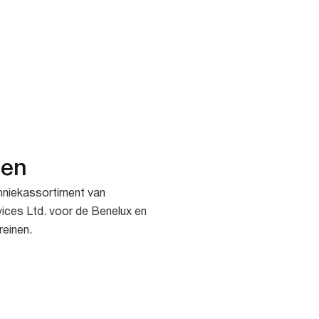
len
hniekassortiment van
ices Ltd. voor de Benelux en
reinen.