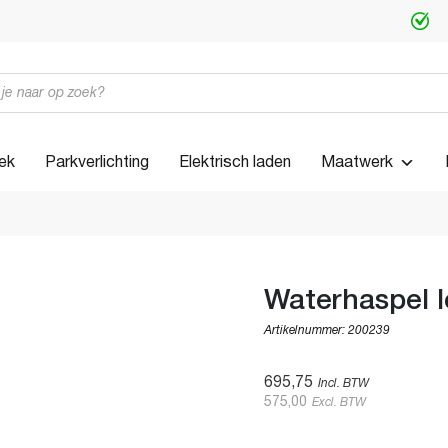
iek
Parkverlichting
Elektrisch laden
Maatwerk
Waterhaspel l
Artikelnummer:
200239
695,75
Incl. BTW
575,00
Excl. BTW