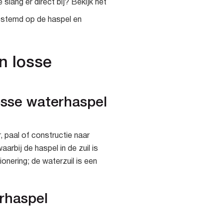
slang er direct bij? Bekijk het
gestemd op de haspel en
n losse
losse waterhaspel
 paal of constructie naar
arbij de haspel in de zuil is
tionering; de waterzuil is een
erhaspel