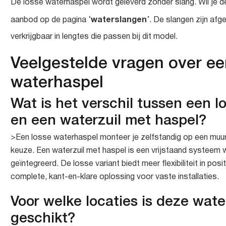
De losse waterhaspel wordt geleverd zonder slang. Wil je de 
waterslangen
aanbod op de pagina ‘
’. De slangen zijn af
verkrijgbaar in lengtes die passen bij dit model.
Veelgestelde vragen over ee
waterhaspel
Wat is het verschil tussen een 
en een waterzuil met haspel?
>Een losse waterhaspel monteer je zelfstandig op een muur,
keuze. Een waterzuil met haspel is een vrijstaand systeem wa
geïntegreerd. De losse variant biedt meer flexibiliteit in posi
complete, kant-en-klare oplossing voor vaste installaties.
Voor welke locaties is deze wat
geschikt?