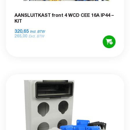
AANSLUITKAST front 4 WCD CEE 16A IP44 –
KIT
320,65
Incl. BTW
265,00
Excl. BTW