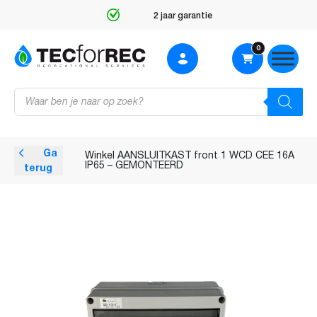
2 jaar garantie
0
Producten
zoeken
Ga
Winkel
AANSLUITKAST front 1 WCD CEE 16A
IP65 – GEMONTEERD
terug