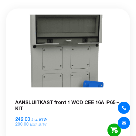
AANSLUITKAST front 1 WCD CEE 16A IP65 –
KIT
242,00
Incl. BTW
200,00
Excl. BTW