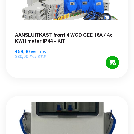
AANSLUITKAST front 4 WCD CEE 16A / 4x
KWH meter IP44 – KIT
459,80
Incl. BTW
380,00
Excl. BTW