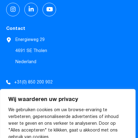
Contact
Energieweg 29
4691 SE Tholen
Nederland
+31(0) 850 200 902
info@tecforrec.com
Wij waarderen uw privacy
sales@tecforrec.com
We gebruiken cookies om uw browse-ervaring te
verbeteren, gepersonaliseerde advertenties of inhoud
weer te geven en ons verkeer te analyseren. Door op
Algemene voorwaarden
"Alles accepteren" te klikken, gaat u akkoord met ons
gebruik van cookies.