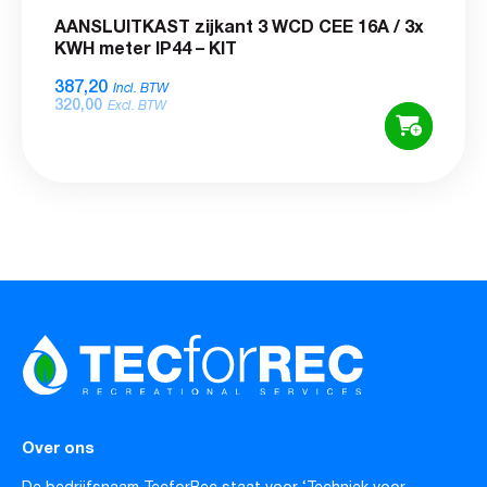
AANSLUITKAST zijkant 3 WCD CEE 16A / 3x
KWH meter IP44 – KIT
387,20
Incl. BTW
320,00
Excl. BTW
Over ons