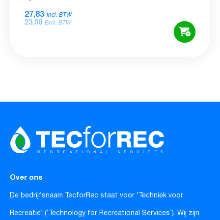
27,83
Incl. BTW
23,00
Excl. BTW
Over ons
De bedrijfsnaam TecforRec staat voor ‘Techniek voor
Recreatie’ (‘Technology for Recreational Services’). Wij zijn