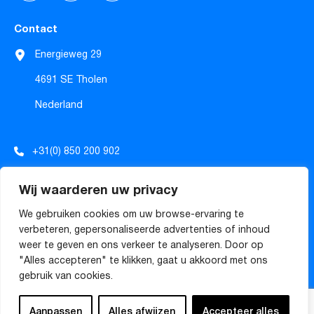
Contact
Energieweg 29
4691 SE Tholen
Nederland
+31(0) 850 200 902
info@tecforrec.com
Wij waarderen uw privacy
sales@tecforrec.com
We gebruiken cookies om uw browse-ervaring te
verbeteren, gepersonaliseerde advertenties of inhoud
weer te geven en ons verkeer te analyseren. Door op
Algemene voorwaarden
"Alles accepteren" te klikken, gaat u akkoord met ons
gebruik van cookies.
© Copyright
2026
TECforREC
Powered by iClicks
Aanpassen
Alles afwijzen
Accepteer alles