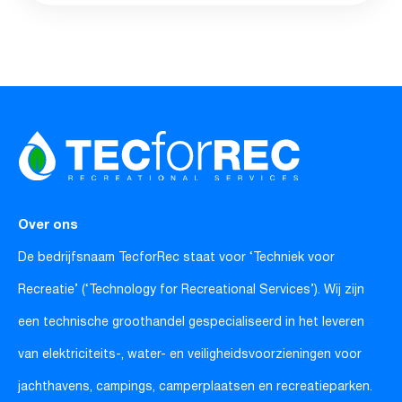
Over ons
De bedrijfsnaam TecforRec staat voor ‘Techniek voor
Recreatie’ (‘Technology for Recreational Services’). Wij zijn
een technische groothandel gespecialiseerd in het leveren
van elektriciteits-, water- en veiligheidsvoorzieningen voor
jachthavens, campings, camperplaatsen en recreatieparken.