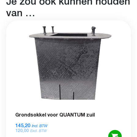
Je zou ook kunnen houden
van …
Grondsokkel voor QUANTUM zuil
145,20
Incl. BTW
120,00
Excl. BTW