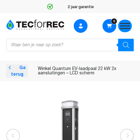
2 jaar garantie
0
Producten
zoeken
Ga
Winkel
Quantum EV-laadpaal 22 kW 2x
aansluitingen – LCD scherm
terug