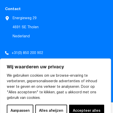
Contact
Energieweg 29
4691 SE Tholen
Nederland
+31(0) 850 200 902
info@tecforrec.com
Wij waarderen uw privacy
sales@tecforrec.com
We gebruiken cookies om uw browse-ervaring te
verbeteren, gepersonaliseerde advertenties of inhoud
weer te geven en ons verkeer te analyseren. Door op
Algemene voorwaarden
"Alles accepteren" te klikken, gaat u akkoord met ons
gebruik van cookies.
© Copyright
2026
TECforREC
Powered by iClicks
Aanpassen
Alles afwijzen
Accepteer alles