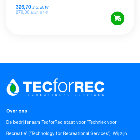
326,70
Incl. BTW
270,00
Excl. BTW
Over ons
De bedrijfsnaam TecforRec staat voor ‘Techniek voor
Recreatie’ (‘Technology for Recreational Services’). Wij zijn