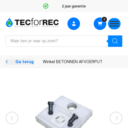
2 jaar garantie
0
Producten
zoeken
Ga terug
Winkel
BETONNEN AFVOERPUT