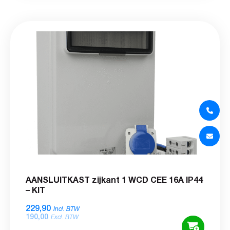
AANSLUITKAST zijkant 1 WCD CEE 16A IP44
– KIT
229,90
Incl. BTW
190,00
Excl. BTW